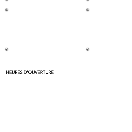
HEURES D'OUVERTURE
LUNDI - VENDREDI
7 H 00 à 18 H00
COORDONNÉES :
MILLES MERVEILLES ET BUREAU
COORDONNATEUR