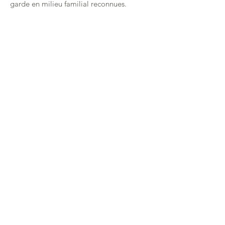
garde en milieu familial reconnues.
HEURES D'OUVERTURE
LUNDI - VENDREDI
7 H 00 à 18 H00
COORDONNÉES :
MILLES MERVEILLES ET BUREAU
COORDONNATEUR
123, RUE DE LA VÉRENDRYE
SEPT-ÎLES, QC. G4R 5V3
418 962-2844